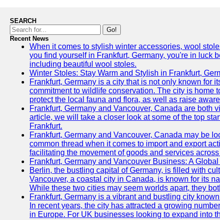
SEARCH
Go!
Recent News
When it comes to stylish winter accessories, wool stoles
you find yourself in Frankfurt, Germany, you're in luck b
including beautiful wool stoles.
Winter Stoles: Stay Warm and Stylish in Frankfurt, Ge
Frankfurt, Germany is a city that is not only known for it
commitment to wildlife conservation. The city is home to 
protect the local fauna and flora, as well as raise awa
Frankfurt, Germany and Vancouver, Canada are both vibra
article, we will take a closer look at some of the top s
Frankfurt.
Frankfurt, Germany and Vancouver, Canada may be locat
common thread when it comes to import and export activi
facilitating the movement of goods and services across
Frankfurt, Germany and Vancouver Business: A Global
Berlin, the bustling capital of Germany, is filled with cu
Vancouver, a coastal city in Canada, is known for its na
While these two cities may seem worlds apart, they bo
Frankfurt, Germany is a vibrant and bustling city know
In recent years, the city has attracted a growing numbe
in Europe. For UK businesses looking to expand into t