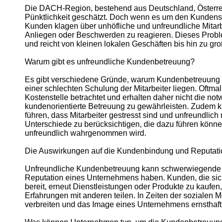
About
Die DACH-Region, bestehend aus Deutschland, Österreich
Us
Pünktlichkeit geschätzt. Doch wenn es um den Kundenserv
Kunden klagen über unhöfliche und unfreundliche Mitarbe
Anliegen oder Beschwerden zu reagieren. Dieses Probl
Write
und reicht von kleinen lokalen Geschäften bis hin zu g
for Us
Warum gibt es unfreundliche Kundenbetreuung?
Es gibt verschiedene Gründe, warum Kundenbetreuung u
einer schlechten Schulung der Mitarbeiter liegen. Oftm
Kostenstelle betrachtet und erhalten daher nicht die n
kundenorientierte Betreuung zu gewährleisten. Zudem k
führen, dass Mitarbeiter gestresst sind und unfreundlich
Unterschiede zu berücksichtigen, die dazu führen kön
unfreundlich wahrgenommen wird.
Die Auswirkungen auf die Kundenbindung und Reputati
Unfreundliche Kundenbetreuung kann schwerwiegende 
Reputation eines Unternehmens haben. Kunden, die sich 
bereit, erneut Dienstleistungen oder Produkte zu kaufe
Erfahrungen mit anderen teilen. In Zeiten der sozialen 
verbreiten und das Image eines Unternehmens ernsthaft