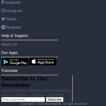
Facebook
Instagram
Twitter
Telegram
Help & Support
About Us
Our Apps
Translate
Subscribe to Our
Newsletter
Stay up to date with the latest complaints
news in German countries, and more!
Subscribe
Copyright ©
2026 beschwerde. All right reserved