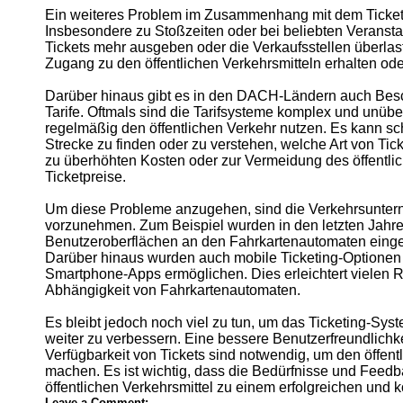
About
Ein weiteres Problem im Zusammenhang mit dem Ticketin
Us
Insbesondere zu Stoßzeiten oder bei beliebten Verans
Tickets mehr ausgeben oder die Verkaufsstellen überlas
Zugang zu den öffentlichen Verkehrsmitteln erhalten ode
Write
for Us
Darüber hinaus gibt es in den DACH-Ländern auch Bes
Tarife. Oftmals sind die Tarifsysteme komplex und unüber
regelmäßig den öffentlichen Verkehr nutzen. Es kann sch
Strecke zu finden oder zu verstehen, welche Art von Tic
zu überhöhten Kosten oder zur Vermeidung des öffentlic
Ticketpreise.
Um diese Probleme anzugehen, sind die Verkehrsunte
vorzunehmen. Zum Beispiel wurden in den letzten Jahre
Benutzeroberflächen an den Fahrkartenautomaten eingefü
Darüber hinaus wurden auch mobile Ticketing-Optionen 
Smartphone-Apps ermöglichen. Dies erleichtert vielen 
Abhängigkeit von Fahrkartenautomaten.
Es bleibt jedoch noch viel zu tun, um das Ticketing-S
weiter zu verbessern. Eine bessere Benutzerfreundlichk
Verfügbarkeit von Tickets sind notwendig, um den öffent
machen. Es ist wichtig, dass die Bedürfnisse und Feed
öffentlichen Verkehrsmittel zu einem erfolgreichen und k
Leave a Comment: