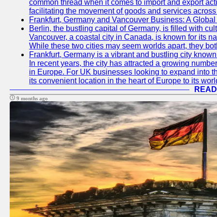
common thread when it comes to import and export activi
facilitating the movement of goods and services across
Frankfurt, Germany and Vancouver Business: A Global
Berlin, the bustling capital of Germany, is filled with cu
Vancouver, a coastal city in Canada, is known for its na
While these two cities may seem worlds apart, they bo
Frankfurt, Germany is a vibrant and bustling city know
In recent years, the city has attracted a growing numbe
in Europe. For UK businesses looking to expand into t
its convenient location in the heart of Europe to its wor
READ
9 months ago