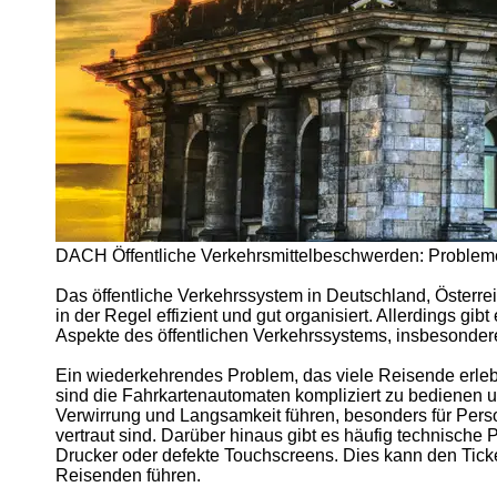
DACH
Lebensmittelbeschwerden
DACH
Energieanbieterbeschwerden
Socials
Facebook
DACH Öffentliche Verkehrsmittelbeschwerden: Probleme
Instagram
Das öffentliche Verkehrssystem in Deutschland, Österr
Twitter
in der Regel effizient und gut organisiert. Allerdings g
Aspekte des öffentlichen Verkehrssystems, insbesonder
Telegram
Ein wiederkehrendes Problem, das viele Reisende erleben
sind die Fahrkartenautomaten kompliziert zu bedienen 
Help &
Verwirrung und Langsamkeit führen, besonders für Perso
Support
vertraut sind. Darüber hinaus gibt es häufig technisch
Drucker oder defekte Touchscreens. Dies kann den Tick
Contact
Reisenden führen.