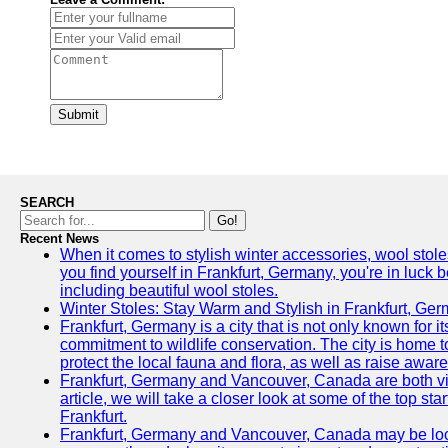
Submit
SEARCH
Go!
Recent News
When it comes to stylish winter accessories, wool stoles
you find yourself in Frankfurt, Germany, you're in luck b
including beautiful wool stoles.
Winter Stoles: Stay Warm and Stylish in Frankfurt, Ge
Frankfurt, Germany is a city that is not only known for it
commitment to wildlife conservation. The city is home to 
protect the local fauna and flora, as well as raise awa
Frankfurt, Germany and Vancouver, Canada are both vibra
article, we will take a closer look at some of the top s
Frankfurt.
Frankfurt, Germany and Vancouver, Canada may be locat